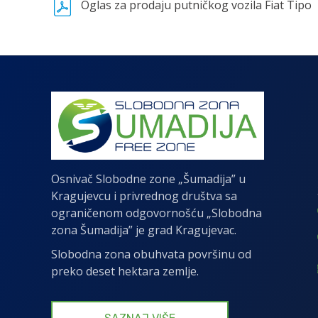
Oglas za prodaju putničkog vozila Fiat Tipo
Osnivač Slobodne zone „Šumadija” u
Kragujevcu i privrednog društva sa
ograničenom odgovornošću „Slobodna
zona Šumadija” je grad Kragujevac.
Slobodna zona obuhvata površinu od
preko deset hektara zemlje.