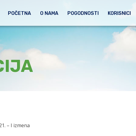
POČETNA
O NAMA
POGODNOSTI
KORISNICI
IJA
1. – I izmena